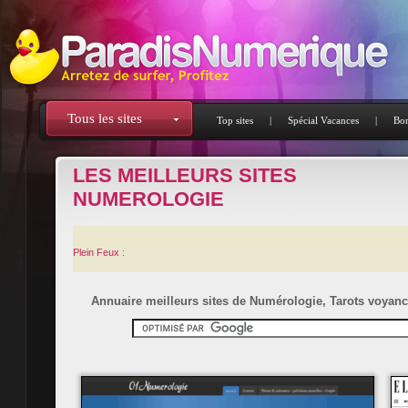
Tous les sites
Top sites
|
Spécial Vacances
|
Bon
LES MEILLEURS SITES
NUMEROLOGIE
Plein Feux :
Annuaire meilleurs sites de Numérologie, Tarots voyance