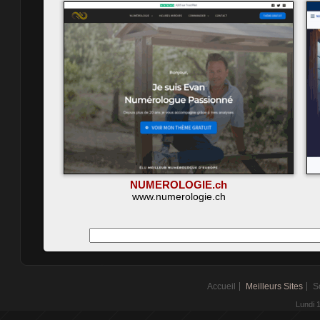
NUMEROLOGIE.ch
www.numerologie.ch
Accueil
Meilleurs Sites
S
Lundi 