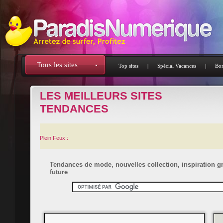
Tous les sites
Top sites
|
Spécial Vacances
|
Bon
LES MEILLEURS SITES
TENDANCES
Plein Feux :
Tendances de mode, nouvelles collection, inspiration g
future