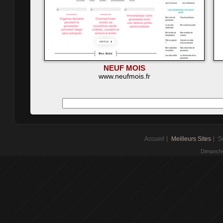
NEUF MOIS
www.neufmois.fr
Accueil
Meilleurs Sites
S
Dimanche