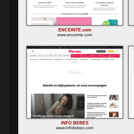
ENCEINTE.com
www.enceinte.com
INFO BEBES
www.infobebes.com