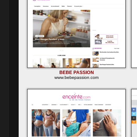
BEBE PASSION
www.bebepassion.com