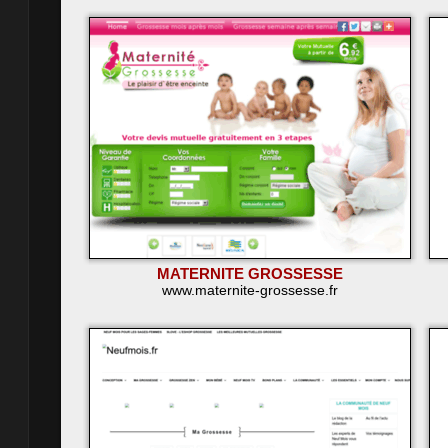
MATERNITE GROSSESSE
www.maternite-grossesse.fr