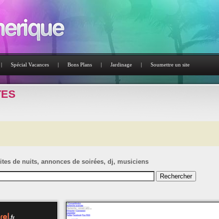
|
Spécial Vacances
|
Bons Plans
|
Jardinage
|
Soumettre un site
TES
ites de nuits, annonces de soirées, dj, musiciens