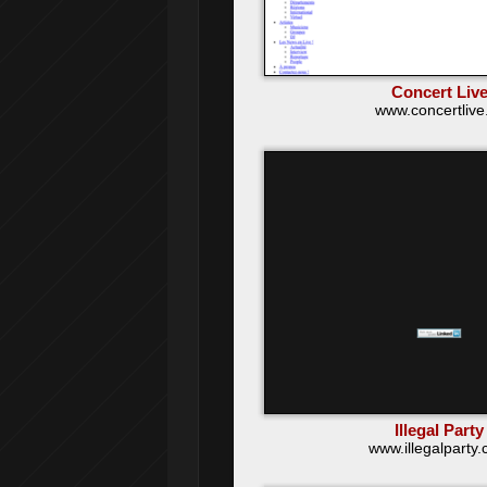
Concert Liv
www.concertlive.
Illegal Party
www.illegalparty