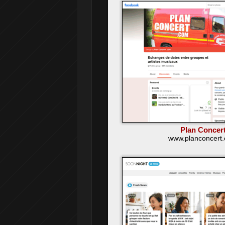
Plan Concer
www.planconcert