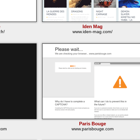
e
Iden Mag
fr/
www.iden-mag.com/
Paris Bouge
.com
www.parisbouge.com