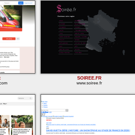
t
SOIREE.FR
.com
www.soiree.fr