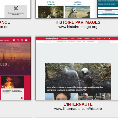
RANCE
HISTOIRE PAR IMAGES
ce.net
www.histoire-image.org
L'INTERNAUTE
r
www.linternaute.com/histoire