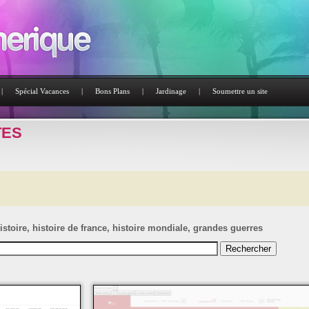
|
Spécial Vacances
|
Bons Plans
|
Jardinage
|
Soumettre un site
TES
istoire, histoire de france, histoire mondiale, grandes guerres