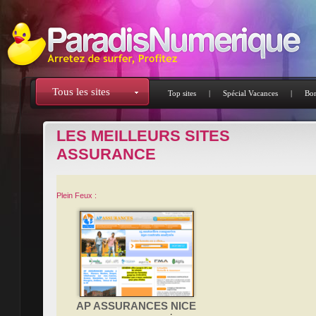
Tous les sites
Top sites
|
Spécial Vacances
|
Bon
LES MEILLEURS SITES
ASSURANCE
Plein Feux :
AP ASSURANCES NICE