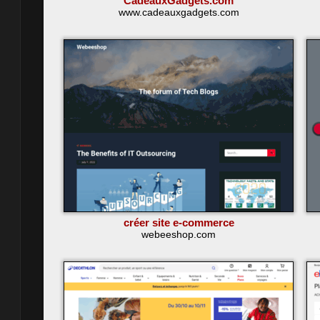
CadeauxGadgets.com
www.cadeauxgadgets.com
créer site e-commerce
webeeshop.com