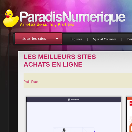
Tous les sites
Top sites
|
Spécial Vacances
|
Bon
LES MEILLEURS SITES
ACHATS EN LIGNE
Plein Feux :