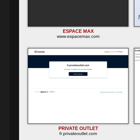
ESPACE MAX
www.espacemax.com
PRIVATE OUTLET
fr.privateoutlet.com