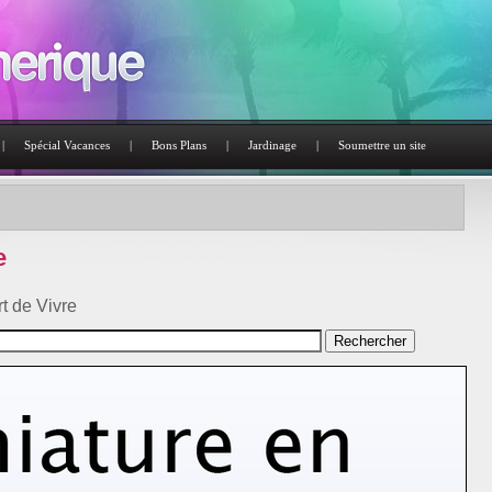
|
Spécial Vacances
|
Bons Plans
|
Jardinage
|
Soumettre un site
e
t de Vivre