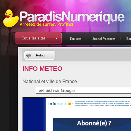
Tous les sites
Top sites
|
Spécial Vacances
|
Bon
Retour
INFO METEO
National et ville de France