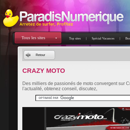
Tous les sites
Top sites
|
Spécial Vacances
|
Bon
Retour
CRAZY MOTO
Des milliers de passionés de moto convergent sur 
l'actualité, obtenez conseil, discutez,