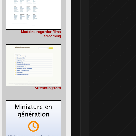
Madcine regarder films
streaming
StreamingHero