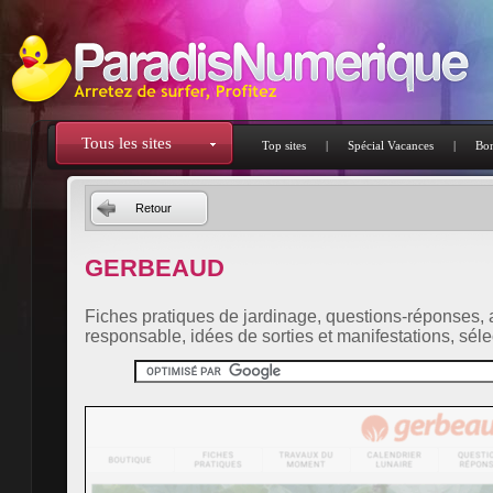
Tous les sites
Top sites
|
Spécial Vacances
|
Bon
Retour
GERBEAUD
Fiches pratiques de jardinage, questions-réponses, 
responsable, idées de sorties et manifestations, séle